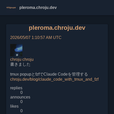
pleroma.chroju.dev
pleroma.chroju.dev
2026/05/07 1:10:57 AM UTC
chroju
chroju
書きました
tmux popupとfzfでClaude Codeを管理する
chroju.dev/blog/claude_code_with_tmux_and_fzf
replies
0
announces
0
likes
0